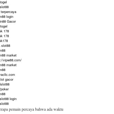
togel
slot88
l terpercaya
n88 login
in88 Gacor
togel
k 178
k 178
uk178
 slot88
in88
in88 market
s://vipw88.com/
in88 market
in88
yacllc.com
slot gacor
lslot88
7poker
in88
slot88 login
slot88
rapa pemain percaya bahwa ada waktu