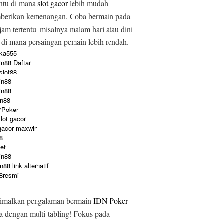
entu di mana
slot gacor
lebih mudah
berikan kemenangan. Coba bermain pada
jam tertentu, misalnya malam hari atau dini
, di mana persaingan pemain lebih rendah.
ka555
in88 Daftar
slot88
in88
in88
in88
7Poker
slot gacor
 gacor maxwin
88
et
in88
n88 link alternatif
88resmi
imalkan pengalaman bermain
IDN Poker
 dengan multi-tabling! Fokus pada