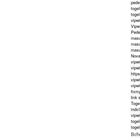
pede
togel
toge
vipwi
Vipw
Pede
masu
masu
mas
Nova
vipw
vipw
http
vipw
vipw
fixm
link 
Toge
indo
vipw
togel
togel
Bebe