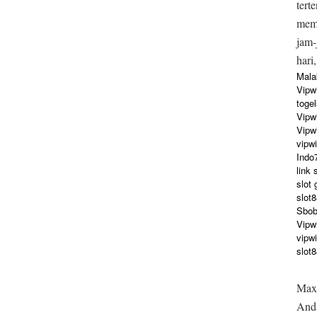
tert
mem
jam-
hari
Mala
Vipw
togel
Vipw
Vipw
vipw
Indo
link 
slot
slot
Sbob
Vipw
vipwi
slot
Max
Anda