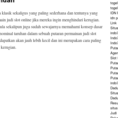
toge
toge
 klasik sekaligus yang paling sederhana dan tentunya yang
IDN 
idn 
in judi slot online jika mereka ingin menghindari kerugian.
Link
mula sekalipun juga sudah sewajarnya memahami konsep dasar
Situ
indo
ominal taruhan dalam sebuah putaran permainan judi slot
Indo
apatkan akan jauh lebih kecil dan ini merupakan cara paling
Indo
 kerugian.
Puta
Agen
Slot
Puta
Puta
Puta
Puta
indo
Dadu
Situ
Dadu
Resu
situs
Judi
Poke