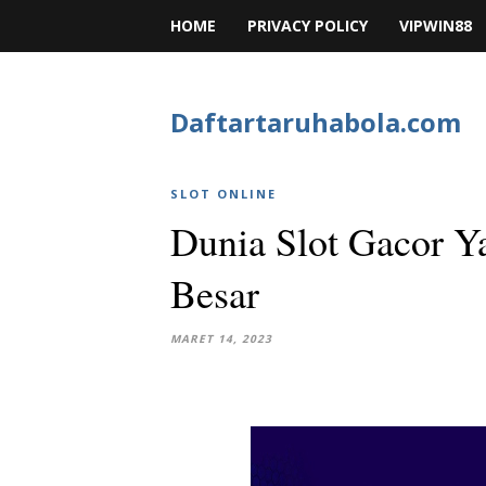
HOME
PRIVACY POLICY
VIPWIN88
Daftartaruhabola.com
SLOT ONLINE
Dunia Slot Gacor Y
Besar
MARET 14, 2023