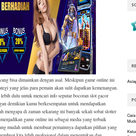
S
R
 yang bisa dimainkan dengan asal. Meskipun game online ini
Asia
tegi yang jelas para pemain akan sulit dapatkan kemenangan.
 lebih dulu untuk mencari info seputar bocoran slot gacor
P
dengan demikian kamu berkesempatan untuk mendapatkan
h mengapa di zaman sekarang ini banyak sekali sobat slotter
Cara
h menjadikan game online ini sebagai media yang terbaik
Muda
yang mudah untuk membuat pemainnya dapatkan pilihan yang
Kelu
 membuat kita lebih profesional dalam menentukan dan