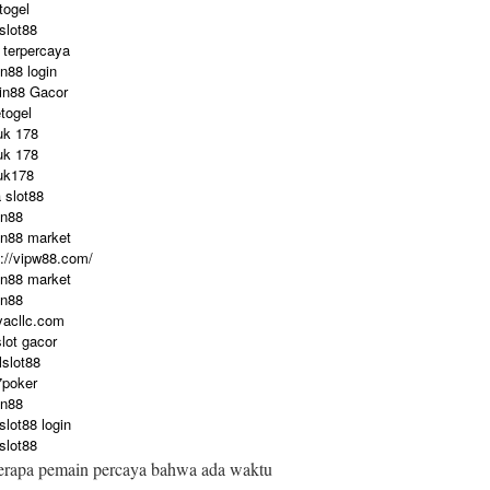
togel
slot88
l terpercaya
n88 login
in88 Gacor
togel
k 178
k 178
uk178
 slot88
in88
in88 market
s://vipw88.com/
in88 market
in88
yacllc.com
slot gacor
lslot88
7poker
in88
slot88 login
slot88
rapa pemain percaya bahwa ada waktu