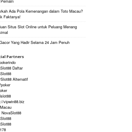
 Pemain
rkah Ada Pola Kemenangan dalam Toto Macau?
k Faktanya!
uan Situs Slot Online untuk Peluang Menang
imal
 Gacor Yang Hadir Selama 24 Jam Penuh
cial Partners
pokerindo
Slot88 Daftar
Slot88
Slot88 Alternatif
7poker
poker
lslot88
://vipwin88.biz
 Macau
s NovaSlot88
Slot88
Slot88
l178