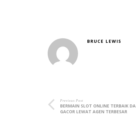
BRUCE LEWIS
Previous Post
BERMAIN SLOT ONLINE TERBAIK D
GACOR LEWAT AGEN TERBESAR