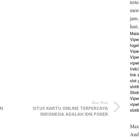
tert
mem
jam-
hari
Mala
Vipw
togel
Vipw
Vipw
vipw
Indo
link 
slot
slot
Sbob
Vipw
Next Post
vipwi
AN
SITUS KARTU ONLINE TERPERCAYA
slot
INDONESIA ADALAH IDN POKER
Max
Anda