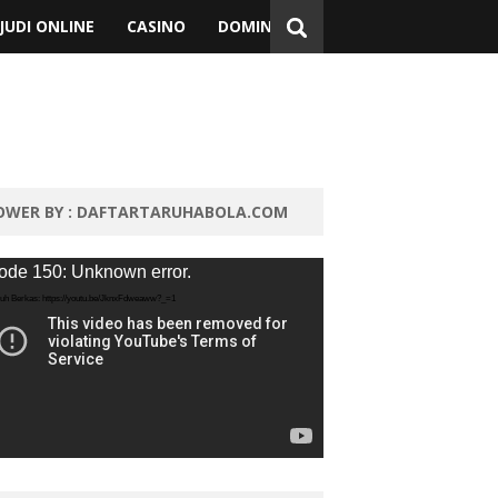
JUDI ONLINE
CASINO
DOMINO
OWER BY : DAFTARTARUHABOLA.COM
tar
ode 150: Unknown error.
o
uh Berkas: https://youtu.be/JknxFdweaww?_=1