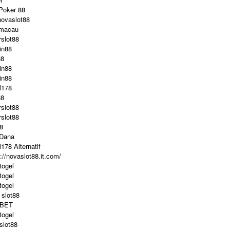
Poker 88
novaslot88
 macau
rslot88
in88
88
in88
in88
l178
88
rslot88
rslot88
88
 Dana
178 Alternatif
://novaslot88.it.com/
togel
togel
togel
 slot88
BET
togel
slot88