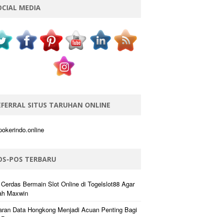
OCIAL MEDIA
EFERRAL SITUS TARUHAN ONLINE
pokerindo.online
OS-POS TERBARU
 Cerdas Bermain Slot Online di Togelslot88 Agar
h Maxwin
aran Data Hongkong Menjadi Acuan Penting Bagi