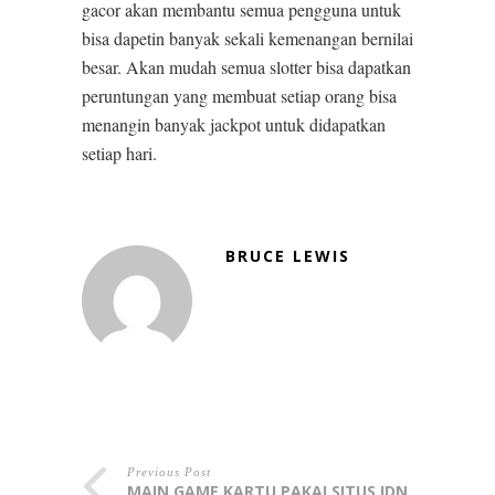
gacor akan membantu semua pengguna untuk
bisa dapetin banyak sekali kemenangan bernilai
besar. Akan mudah semua slotter bisa dapatkan
peruntungan yang membuat setiap orang bisa
menangin banyak jackpot untuk didapatkan
setiap hari.
BRUCE LEWIS
Previous Post
MAIN GAME KARTU PAKAI SITUS IDN