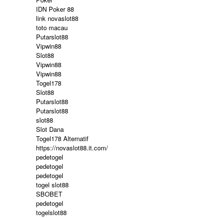
IDN Poker 88
link novaslot88
toto macau
Putarslot88
Vipwin88
Slot88
Vipwin88
Vipwin88
Togel178
Slot88
Putarslot88
Putarslot88
slot88
Slot Dana
Togel178 Alternatif
https://novaslot88.it.com/
pedetogel
pedetogel
pedetogel
togel slot88
SBOBET
pedetogel
togelslot88