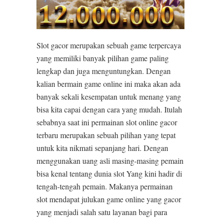
Slot gacor merupakan sebuah game terpercaya
yang memiliki banyak pilihan game paling
lengkap dan juga menguntungkan. Dengan
kalian bermain game online ini maka akan ada
banyak sekali kesempatan untuk menang yang
bisa kita capai dengan cara yang mudah. Itulah
sebabnya saat ini permainan slot online gacor
terbaru merupakan sebuah pilihan yang tepat
untuk kita nikmati sepanjang hari. Dengan
menggunakan uang asli masing-masing pemain
bisa kenal tentang dunia slot Yang kini hadir di
tengah-tengah pemain. Makanya permainan
slot mendapat julukan game online yang gacor
yang menjadi salah satu layanan bagi para