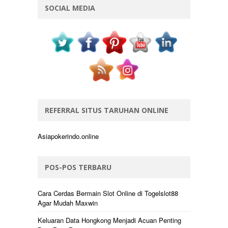
SOCIAL MEDIA
REFERRAL SITUS TARUHAN ONLINE
Asiapokerindo.online
POS-POS TERBARU
Cara Cerdas Bermain Slot Online di Togelslot88
Agar Mudah Maxwin
Keluaran Data Hongkong Menjadi Acuan Penting