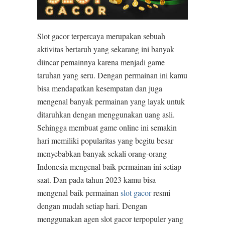
Slot gacor terpercaya merupakan sebuah
aktivitas bertaruh yang sekarang ini banyak
diincar pemainnya karena menjadi game
taruhan yang seru. Dengan permainan ini kamu
bisa mendapatkan kesempatan dan juga
mengenal banyak permainan yang layak untuk
ditaruhkan dengan menggunakan uang asli.
Sehingga membuat game online ini semakin
hari memiliki popularitas yang begitu besar
menyebabkan banyak sekali orang-orang
Indonesia mengenal baik permainan ini setiap
saat. Dan pada tahun 2023 kamu bisa
mengenal baik permainan
slot gacor
resmi
dengan mudah setiap hari. Dengan
menggunakan agen slot gacor terpopuler yang