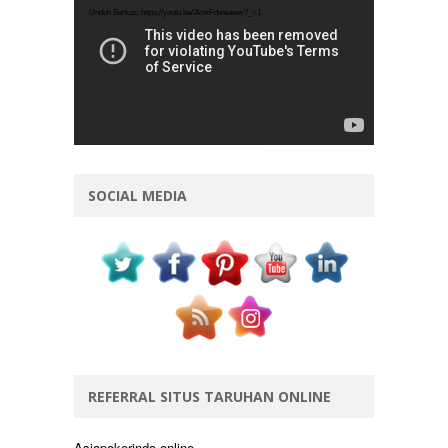
Video
Unduh Berkas: https://youtu.be/JknxFdweaww?_=1
SOCIAL MEDIA
REFERRAL SITUS TARUHAN ONLINE
Asiapokerindo.online