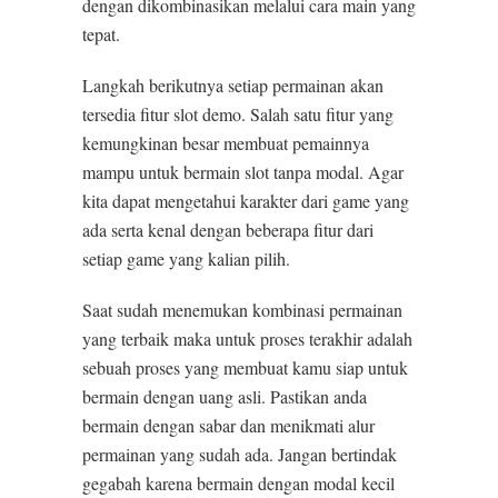
dengan dikombinasikan melalui cara main yang
tepat.
Langkah berikutnya setiap permainan akan
tersedia fitur slot demo. Salah satu fitur yang
kemungkinan besar membuat pemainnya
mampu untuk bermain slot tanpa modal. Agar
kita dapat mengetahui karakter dari game yang
ada serta kenal dengan beberapa fitur dari
setiap game yang kalian pilih.
Saat sudah menemukan kombinasi permainan
yang terbaik maka untuk proses terakhir adalah
sebuah proses yang membuat kamu siap untuk
bermain dengan uang asli. Pastikan anda
bermain dengan sabar dan menikmati alur
permainan yang sudah ada. Jangan bertindak
gegabah karena bermain dengan modal kecil