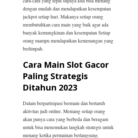
cara-cara yang tepat supaya kita bisa menang
dengan mudah dan mendapatkan kesempatan
jackpot setiap hari. Makanya setiap orang
membutuhkan cara main yang baik agar ada
banyak kemungkinan dan kesempatan Setiap
orang mampu mendapatkan kemenangan yang
berlimpah.
Cara Main Slot Gacor
Paling Strategis
Ditahun 2023
Dalam berpartisipasi bermain dan bertaruh
aktivitas judi online. Memang setiap orang
akan punya cara yang berbeda dan beragam
untuk bisa menemukan langkah strategis untuk
menang ketika permainan berlangsung.