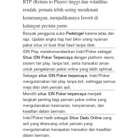
RTP (Return to Player) tinggi dan volatilitas
rendah, pemain lebih sering menikmati
kemenangan, menjadikannya favorit di
kalangan pecinta game.
Banyak pengguna suka
Pedetogel
karena jelas dan
rapi. Update angka tiap hari bikin orang nyaman
pakai situs ini buat lihat hasil tanpa ribet.
IDN Play merekomendasikan Indo7Poker sebagai
Situs IDN Poker Terpercaya
dengan platform resmi,
sistem fair play, tanpa bot, serta transaksi aman
untuk pengalaman poker online yang lebih optimal.
Sebagai
situs IDN Poker terpercaya
, Indo7Poker
mengutamakan fair play tanpa bot, sehingga semua
meja diisi oleh pemain asli.
Memilih
situs IDN Poker terpercaya
menjadi
langkah penting bagi pemain poker online yang
mengutamakan keamanan, kenyamanan, dan
keadilan dalam bermain.
Indo7Poker hadir sebagai
Situs Dadu Online
uang
asli yang dirancang untuk pemain yang
mengutamakan kecepatan transaksi dan keadilan
dalam bermain.