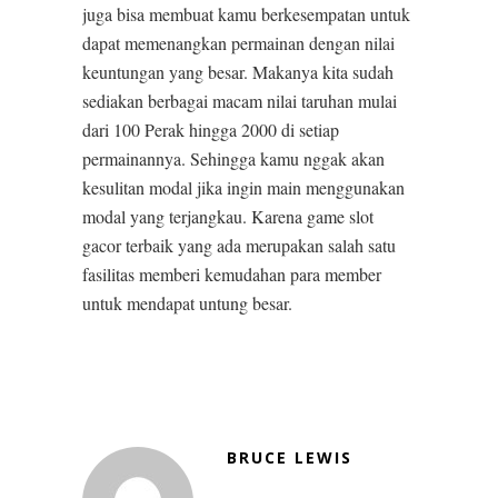
juga bisa membuat kamu berkesempatan untuk
dapat memenangkan permainan dengan nilai
keuntungan yang besar. Makanya kita sudah
sediakan berbagai macam nilai taruhan mulai
dari 100 Perak hingga 2000 di setiap
permainannya. Sehingga kamu nggak akan
kesulitan modal jika ingin main menggunakan
modal yang terjangkau. Karena game slot
gacor terbaik yang ada merupakan salah satu
fasilitas memberi kemudahan para member
untuk mendapat untung besar.
BRUCE LEWIS