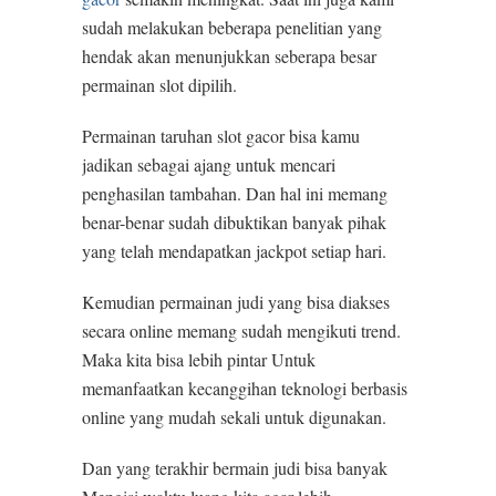
sudah melakukan beberapa penelitian yang
hendak akan menunjukkan seberapa besar
permainan slot dipilih.
Permainan taruhan slot gacor bisa kamu
jadikan sebagai ajang untuk mencari
penghasilan tambahan. Dan hal ini memang
benar-benar sudah dibuktikan banyak pihak
yang telah mendapatkan jackpot setiap hari.
Kemudian permainan judi yang bisa diakses
secara online memang sudah mengikuti trend.
Maka kita bisa lebih pintar Untuk
memanfaatkan kecanggihan teknologi berbasis
online yang mudah sekali untuk digunakan.
Dan yang terakhir bermain judi bisa banyak