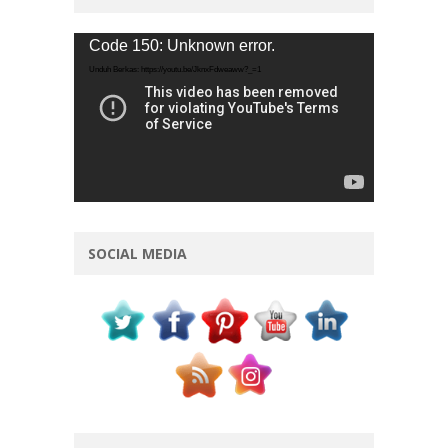
Pemutar
Code 150: Unknown error.
Video
Unduh Berkas: https://youtu.be/JknxFdweaww?_=1
SOCIAL MEDIA