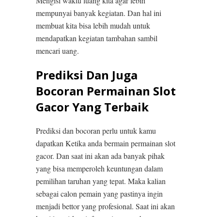
Mengisi waktu luang kita agar lebih
mempunyai banyak kegiatan. Dan hal ini
membuat kita bisa lebih mudah untuk
mendapatkan kegiatan tambahan sambil
mencari uang.
Prediksi Dan Juga
Bocoran Permainan Slot
Gacor Yang Terbaik
Prediksi dan bocoran perlu untuk kamu
dapatkan Ketika anda bermain permainan slot
gacor. Dan saat ini akan ada banyak pihak
yang bisa memperoleh keuntungan dalam
pemilihan taruhan yang tepat. Maka kalian
sebagai calon pemain yang pastinya ingin
menjadi bettor yang profesional. Saat ini akan