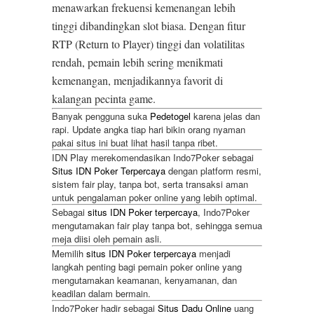
menawarkan frekuensi kemenangan lebih
tinggi dibandingkan slot biasa. Dengan fitur
RTP (Return to Player) tinggi dan volatilitas
rendah, pemain lebih sering menikmati
kemenangan, menjadikannya favorit di
kalangan pecinta game.
Banyak pengguna suka
Pedetogel
karena jelas dan
rapi. Update angka tiap hari bikin orang nyaman
pakai situs ini buat lihat hasil tanpa ribet.
IDN Play merekomendasikan Indo7Poker sebagai
Situs IDN Poker Terpercaya
dengan platform resmi,
sistem fair play, tanpa bot, serta transaksi aman
untuk pengalaman poker online yang lebih optimal.
Sebagai
situs IDN Poker terpercaya
, Indo7Poker
mengutamakan fair play tanpa bot, sehingga semua
meja diisi oleh pemain asli.
Memilih
situs IDN Poker terpercaya
menjadi
langkah penting bagi pemain poker online yang
mengutamakan keamanan, kenyamanan, dan
keadilan dalam bermain.
Indo7Poker hadir sebagai
Situs Dadu Online
uang