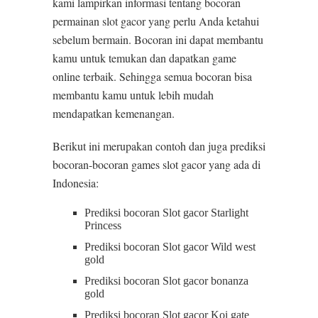
kami lampirkan informasi tentang bocoran
permainan slot gacor yang perlu Anda ketahui
sebelum bermain. Bocoran ini dapat membantu
kamu untuk temukan dan dapatkan game
online terbaik. Sehingga semua bocoran bisa
membantu kamu untuk lebih mudah
mendapatkan kemenangan.
Berikut ini merupakan contoh dan juga prediksi
bocoran-bocoran games slot gacor yang ada di
Indonesia:
Prediksi bocoran Slot gacor Starlight
Princess
Prediksi bocoran Slot gacor Wild west
gold
Prediksi bocoran Slot gacor bonanza
gold
Prediksi bocoran Slot gacor Koi gate