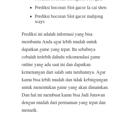
Prediksi bocoran Slot gacor fa cai shen
Prediksi bocoran Slot gacor mahjong
ways
Prediksi ini adalah informasi yang bisa
membantu Anda agar lebih mudah untuk
dapatkan game yang tepat. Itu sebabnya
cobalah terlebih dahulu rekomendasi game
online yang ada saat ini dan dapatkan
kemenangan dari salah satu taruhannya. Agar
kamu bisa lebih mudah dan tidak kebingungan
untuk menentukan game yang akan dimainkan.
Dan hal ini membuat kamu bisa Jadi Jutawan
dengan mudah dari permainan yang tepat dan
menarik.