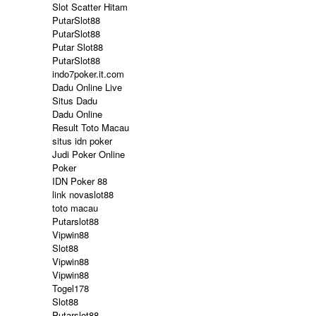
Slot Scatter Hitam
PutarSlot88
PutarSlot88
Putar Slot88
PutarSlot88
indo7poker.it.com
Dadu Online Live
Situs Dadu
Dadu Online
Result Toto Macau
situs idn poker
Judi Poker Online
Poker
IDN Poker 88
link novaslot88
toto macau
Putarslot88
Vipwin88
Slot88
Vipwin88
Vipwin88
Togel178
Slot88
Putarslot88