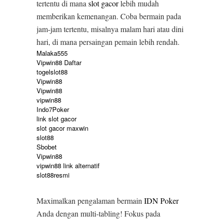
tertentu di mana
slot gacor
lebih mudah
memberikan kemenangan. Coba bermain pada
jam-jam tertentu, misalnya malam hari atau dini
hari, di mana persaingan pemain lebih rendah.
Malaka555
Vipwin88 Daftar
togelslot88
Vipwin88
Vipwin88
vipwin88
Indo7Poker
link slot gacor
slot gacor maxwin
slot88
Sbobet
Vipwin88
vipwin88 link alternatif
slot88resmi
Maximalkan pengalaman bermain
IDN Poker
Anda dengan multi-tabling! Fokus pada