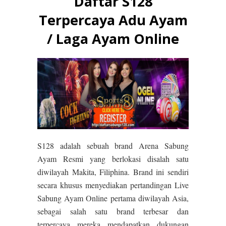
Daftar S128
Terpercaya Adu Ayam
/ Laga Ayam Online
S128 adalah sebuah brand Arena Sabung
Ayam Resmi yang berlokasi disalah satu
diwilayah Makita, Filiphina. Brand ini sendiri
secara khusus menyediakan pertandingan Live
Sabung Ayam Online pertama diwilayah Asia,
sebagai salah satu brand terbesar dan
terpercaya mereka mendapatkan dukungan