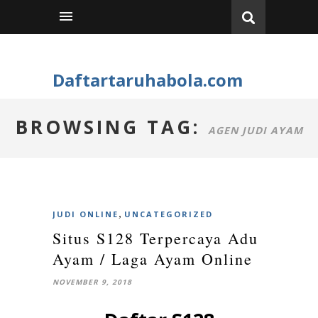
Daftartaruhabola.com
BROWSING TAG:
AGEN JUDI AYAM
,
JUDI ONLINE
UNCATEGORIZED
Situs S128 Terpercaya Adu
Ayam / Laga Ayam Online
NOVEMBER 9, 2018