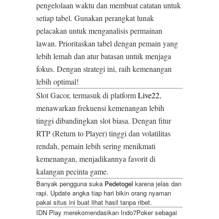
pengelolaan waktu dan membuat catatan untuk
setiap tabel. Gunakan perangkat lunak
pelacakan untuk menganalisis permainan
lawan. Prioritaskan tabel dengan pemain yang
lebih lemah dan atur batasan untuk menjaga
fokus. Dengan strategi ini, raih kemenangan
lebih optimal!
Slot Gacor, termasuk di platform
Live22
,
menawarkan frekuensi kemenangan lebih
tinggi dibandingkan slot biasa. Dengan fitur
RTP (Return to Player) tinggi dan volatilitas
rendah, pemain lebih sering menikmati
kemenangan, menjadikannya favorit di
kalangan pecinta game.
Banyak pengguna suka
Pedetogel
karena jelas dan
rapi. Update angka tiap hari bikin orang nyaman
pakai situs ini buat lihat hasil tanpa ribet.
IDN Play merekomendasikan Indo7Poker sebagai