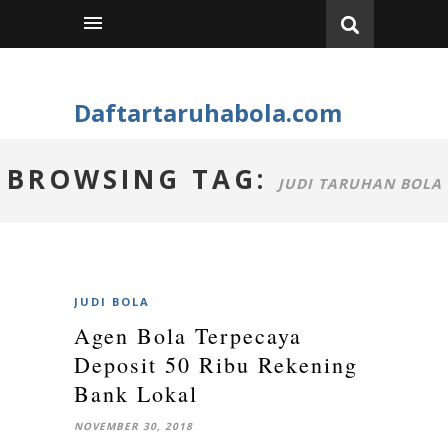
Daftartaruhabola.com
BROWSING TAG:
JUDI TARUHAN BOLA
JUDI BOLA
Agen Bola Terpecaya
Deposit 50 Ribu Rekening
Bank Lokal
NOVEMBER 30, 2018