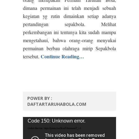
dimana permainan ini telah menjadi sebuah
kegiatan yg rutin dimainkan setiap adanya
pertandingan sepakbola. Melihat
perkembangan ini tentunya kita sudah mampu
mengetahaui, bahwa orang-orang menyukai
permainan berbau olahraga mirip Sepakbola
Continue Reading…
tersebut.
POWER BY :
DAFTARTARUHABOLA.COM
Pemutar
Code 150: Unknown error.
Video
Unduh Berkas: https://youtu.be/JknxFdweaww?_=1