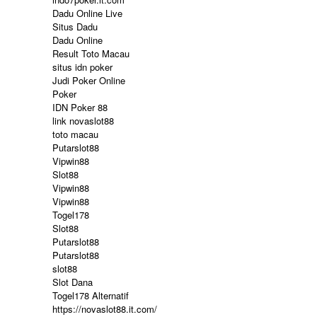
Dadu Online Live
Situs Dadu
Dadu Online
Result Toto Macau
situs idn poker
Judi Poker Online
Poker
IDN Poker 88
link novaslot88
toto macau
Putarslot88
Vipwin88
Slot88
Vipwin88
Vipwin88
Togel178
Slot88
Putarslot88
Putarslot88
slot88
Slot Dana
Togel178 Alternatif
https://novaslot88.it.com/