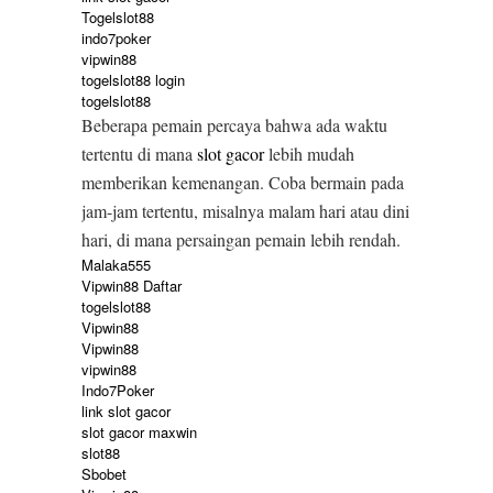
Togelslot88
indo7poker
vipwin88
togelslot88 login
togelslot88
Beberapa pemain percaya bahwa ada waktu
tertentu di mana
slot gacor
lebih mudah
memberikan kemenangan. Coba bermain pada
jam-jam tertentu, misalnya malam hari atau dini
hari, di mana persaingan pemain lebih rendah.
Malaka555
Vipwin88 Daftar
togelslot88
Vipwin88
Vipwin88
vipwin88
Indo7Poker
link slot gacor
slot gacor maxwin
slot88
Sbobet