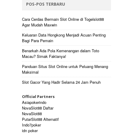
POS-POS TERBARU
Cara Cerdas Bermain Slot Online di Togelslot88
Agar Mudah Maxwin
Keluaran Data Hongkong Menjadi Acuan Penting
Bagi Para Pemain
Benarkah Ada Pola Kemenangan dalam Toto
Macau? Simak Faktanya!
Panduan Situs Slot Online untuk Peluang Menang
Maksimal
Slot Gacor Yang Hadir Selama 24 Jam Penuh
Official Partners
Asiapokerindo
NovaSlot88 Daftar
NovaSlot88
PutarSlot88 Alternatif
Indo7poker
idn poker