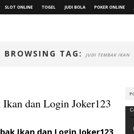
SLOT ONLINE
TOGEL
JUDI BOLA
POKER ONLINE
BROWSING TAG:
JUDI TEMBAK IKAN
P
 Ikan dan Login Joker123
Pemu
C
Vide
Und
bak Ikan dan Login Joker123