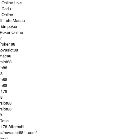
 Online Live
s Dadu
 Online
lt Toto Macau
 idn poker
 Poker Online
r
Poker 88
novaslot88
 macau
rslot88
in88
88
in88
in88
l178
88
rslot88
rslot88
88
 Dana
178 Alternatif
://novaslot88.it.com/
togel