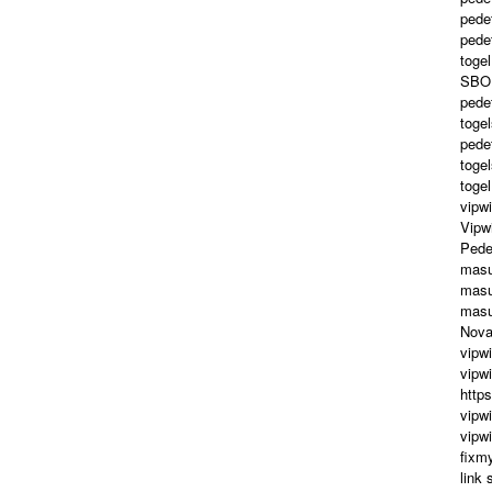
pede
pede
togel
SBO
pede
togel
pede
togel
toge
vipwi
Vipw
Pede
masu
masu
mas
Nova
vipw
vipw
http
vipw
vipw
fixm
link 