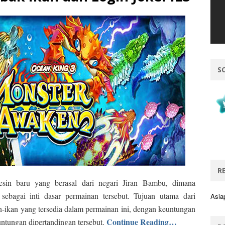
S
R
sin baru yang berasal dari negari Jiran Bambu, dimana
ebagai inti dasar permainan tersebut. Tujuan utama dari
Asia
-ikan yang tersedia dalam permainan ini, dengan keuntungan
Continue Reading…
ntungan dipertandingan tersebut.