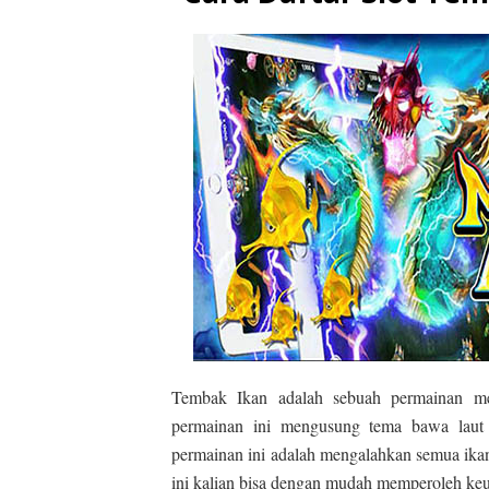
Tembak Ikan adalah sebuah permainan me
permainan ini mengusung tema bawa laut s
permainan ini adalah mengalahkan semua ikan
ini kalian bisa dengan mudah memperoleh keu