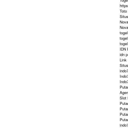
Toge
https
Toto
Situ
Nova
Nova
toge
toge
toge
IDN 
idn 
Link
Situ
indo
Indo
Indo
Puta
Agen
Slot
Puta
Puta
Puta
Puta
indo