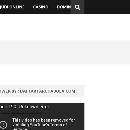
JUDI ONLINE
CASINO
DOMINO
OWER BY : DAFTARTARUHABOLA.COM
tar
ode 150: Unknown error.
o
uh Berkas: https://youtu.be/JknxFdweaww?_=1