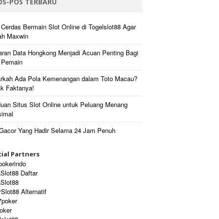
OS-POS TERBARU
 Cerdas Bermain Slot Online di Togelslot88 Agar
h Maxwin
aran Data Hongkong Menjadi Acuan Penting Bagi
 Pemain
rkah Ada Pola Kemenangan dalam Toto Macau?
k Faktanya!
uan Situs Slot Online untuk Peluang Menang
imal
 Gacor Yang Hadir Selama 24 Jam Penuh
cial Partners
pokerindo
Slot88 Daftar
Slot88
Slot88 Alternatif
7poker
poker