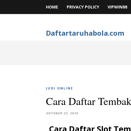
HOME
PRIVACY POLICY
VIPWIN88
Daftartaruhabola.com
JUDI ONLINE
Cara Daftar Tembak
OKTOBER 23, 2018
Cara Daftar Slot Tem