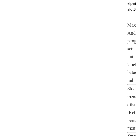
vipwi
slot
Max
Anda
peng
seti
untu
tabe
bata
raih
Slot
mena
diba
(Ret
pema
menj
Bany