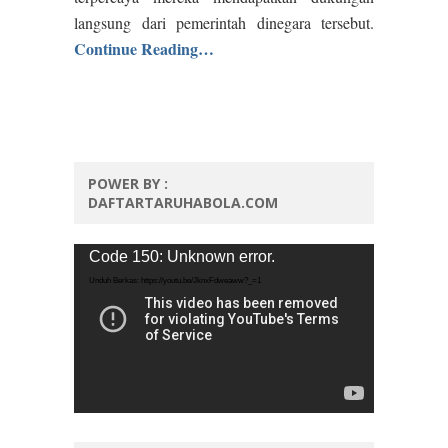
langsung dari pemerintah dinegara tersebut.
Continue Reading…
POWER BY :
DAFTARTARUHABOLA.COM
Pemutar
Code 150: Unknown error.
Video
Unduh Berkas: https://youtu.be/JknxFdweaww?_=1