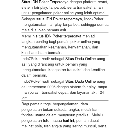
Situs IDN Poker Terpercaya
dengan platform resmi,
sistem fair play, tanpa bot, serta transaksi aman
untuk pengalaman poker online yang lebih optimal.
Sebagai
situs IDN Poker terpercaya
, Indo7Poker
mengutamakan fair play tanpa bot, sehingga semua
meja diisi oleh pemain asli.
Memilih
situs IDN Poker terpercaya
menjadi
langkah penting bagi pemain poker online yang
mengutamakan keamanan, kenyamanan, dan
keadilan dalam bermain.
Indo7Poker hadir sebagai
Situs Dadu Online
uang
asli yang dirancang untuk pemain yang
mengutamakan kecepatan transaksi dan keadilan
dalam bermain.
Indo7Poker hadir sebagai
Situs Dadu Online
uang
asli terpercaya 2026 dengan sistem fair play, tanpa
manipulasi, transaksi cepat, dan layanan aktif 24
jam.
Bagi pemain togel berpengalaman, data
pengeluaran bukan sekadar angka, melainkan
fondasi utama dalam menyusun prediksi. Melalui
pengeluaran toto macau hari ini
, pemain dapat
melihat pola, tren angka yang sering muncul, serta