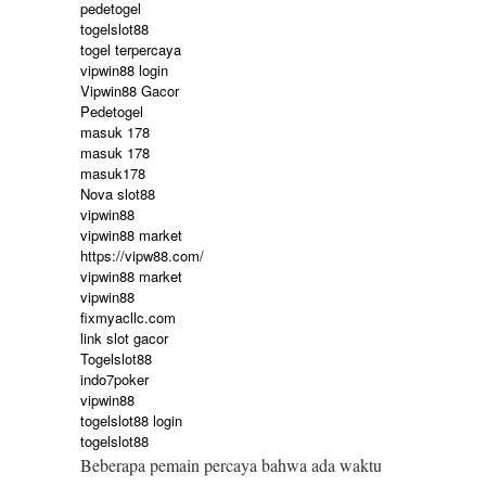
pedetogel
togelslot88
togel terpercaya
vipwin88 login
Vipwin88 Gacor
Pedetogel
masuk 178
masuk 178
masuk178
Nova slot88
vipwin88
vipwin88 market
https://vipw88.com/
vipwin88 market
vipwin88
fixmyacllc.com
link slot gacor
Togelslot88
indo7poker
vipwin88
togelslot88 login
togelslot88
Beberapa pemain percaya bahwa ada waktu