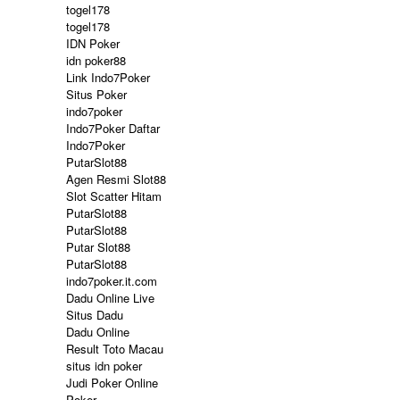
togel178
togel178
IDN Poker
idn poker88
Link Indo7Poker
Situs Poker
indo7poker
Indo7Poker Daftar
Indo7Poker
PutarSlot88
Agen Resmi Slot88
Slot Scatter Hitam
PutarSlot88
PutarSlot88
Putar Slot88
PutarSlot88
indo7poker.it.com
Dadu Online Live
Situs Dadu
Dadu Online
Result Toto Macau
situs idn poker
Judi Poker Online
Poker