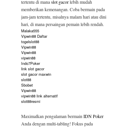
tertentu di mana
slot gacor
lebih mudah
memberikan kemenangan. Coba bermain pada
jam-jam tertentu, misalnya malam hari atau dini
hari, di mana persaingan pemain lebih rendah.
Malaka555
Vipwin88 Daftar
togelslot88
Vipwin88
Vipwin88
vipwin88
Indo7Poker
link slot gacor
slot gacor maxwin
slot88
Sbobet
Vipwin88
vipwin88 link alternatif
slot88resmi
Maximalkan pengalaman bermain
IDN Poker
Anda dengan multi-tabling! Fokus pada