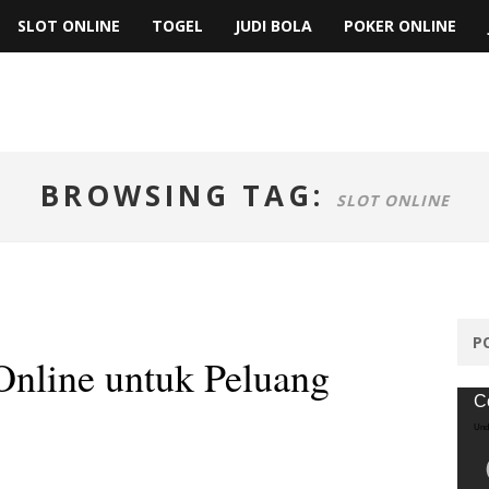
SLOT ONLINE
TOGEL
JUDI BOLA
POKER ONLINE
BROWSING TAG:
SLOT ONLINE
P
Online untuk Peluang
Pemu
C
Vide
Und