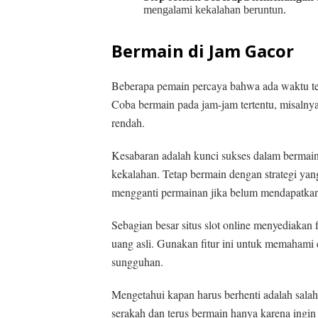
mengalami kekalahan beruntun.
Bermain di Jam Gacor
Beberapa pemain percaya bahwa ada waktu te
Coba bermain pada jam-jam tertentu, misalnya
rendah.
Kesabaran adalah kunci sukses dalam bermain
kekalahan. Tetap bermain dengan strategi yan
mengganti permainan jika belum mendapatkan 
Sebagian besar situs slot online menyediaka
uang asli. Gunakan fitur ini untuk memahami
sungguhan.
Mengetahui kapan harus berhenti adalah salah 
serakah dan terus bermain hanya karena ingin