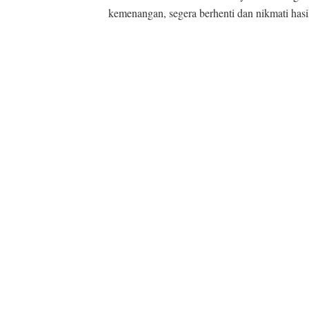
kemenangan, segera berhenti dan nikmati hasi