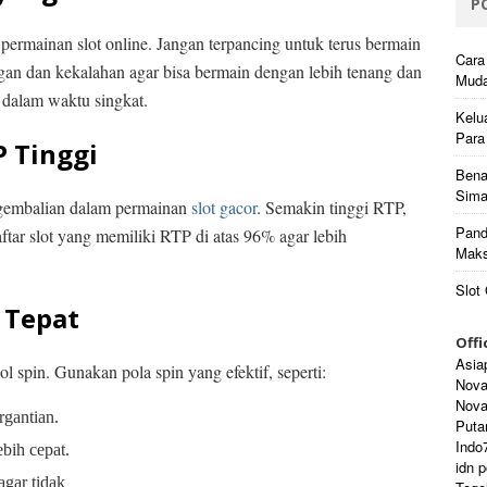
P
ermainan slot online. Jangan terpancing untuk terus bermain
Cara
gan dan kekalahan agar bisa bermain dengan lebih tenang dan
Muda
l dalam waktu singkat.
Kelu
Para
P Tinggi
Bena
Sima
engembalian dalam permainan
slot gacor
. Semakin tinggi RTP,
Pand
ftar slot yang memiliki RTP di atas 96% agar lebih
Maks
Slot
 Tepat
Offi
Asia
 spin. Gunakan pola spin yang efektif, seperti:
Nova
Nova
rgantian.
Putar
Indo
ebih cepat.
idn 
agar tidak