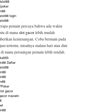
lslot88
7poker
in88
slot88 login
slot88
rapa pemain percaya bahwa ada waktu
entu di mana
slot gacor
lebih mudah
berikan kemenangan. Coba bermain pada
jam tertentu, misalnya malam hari atau dini
, di mana persaingan pemain lebih rendah.
ka555
in88 Daftar
slot88
in88
in88
in88
7Poker
slot gacor
 gacor maxwin
88
et
in88