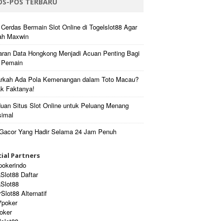
OS-POS TERBARU
 Cerdas Bermain Slot Online di Togelslot88 Agar
h Maxwin
aran Data Hongkong Menjadi Acuan Penting Bagi
 Pemain
rkah Ada Pola Kemenangan dalam Toto Macau?
k Faktanya!
uan Situs Slot Online untuk Peluang Menang
imal
 Gacor Yang Hadir Selama 24 Jam Penuh
cial Partners
pokerindo
Slot88 Daftar
Slot88
Slot88 Alternatif
7poker
poker