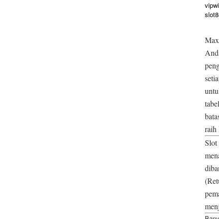
vipwi
slot
Max
Anda
peng
seti
untu
tabe
bata
raih
Slot
mena
diba
(Ret
pema
menj
Bany