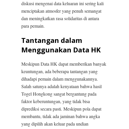
diskusi mengenai data keluaran ini sering kali
menciptakan atmosfer yang penuh semangat
dan meningkatkan rasa solidaritas di antara
para pemain.
Tantangan dalam
Menggunakan Data HK
Meskipun Data HK dapat memberikan banyak
keuntungan, ada beberapa tantangan yang
dihadapi pemain dalam menggunakannya.
Salah satunya adalah kenyataan bahwa hasil
Togel Hongkong sangat bergantung pada
faktor keberuntungan, yang tidak bisa
diprediksi secara pasti. Meskipun pola dapat
membantu, tidak ada jaminan bahwa angka
yang dipilih akan keluar pada undian