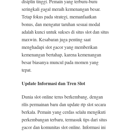
disiplin tinggi. Pemain yang terburu-buru
seringkali gagal meraih kemenangan besar.
Tetap fokus pada strategi, memanfaatkan
bonus, dan mengatur taruhan sesuai modal
adalah kunci untuk sukses di situs slot dan situs
maxwin. Kesabaran juga penting saat
menghadapi slot gacor yang memberikan
kemenangan bertahap, karena kemenangan
besar biasanya muncul pada momen yang
tepat.
Update Informasi dan Tren Slot
Dunia slot online terus berkembang, dengan
rilis permainan baru dan update rtp slot secara
berkala. Pemain yang cerdas selalu mengikuti
perkembangan terbaru, termasuk tips dari situs
gacor dan komunitas slot online. Informasi ini