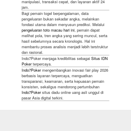
manipulasi, transaksi cepat, dan layanan aktif 24
jam.
Bagi pemain togel berpengalaman, data
pengeluaran bukan sekadar angka, melainkan
fondasi utama dalam menyusun prediksi. Melalui
pengeluaran toto macau hari ini
, pemain dapat
melihat pola, tren angka yang sering muncul, serta
hasil sebelumnya secara kronologis. Hal ini
membantu proses analisis menjadi lebih terstruktur
dan rasional.
Indo7Poker menjaga kredibilitas sebagai
Situs IDN
Poker
terpercaya.
Indo7Poker
mengembangkan inovasi fair play 2026
berbasis layanan terpercaya, menguatkan
transparansi, keamanan, serta kepuasan pemain
konsisten, sekaligus mendorong pertumbuhan
Indo7Poker
situs dadu online uang asli unggul di
pasar Asia digital terkini.