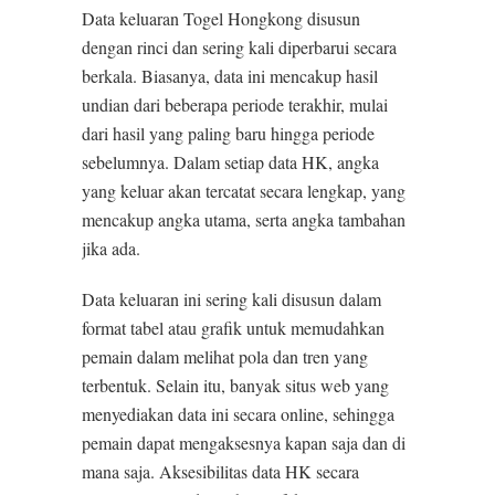
Data keluaran Togel Hongkong disusun
dengan rinci dan sering kali diperbarui secara
berkala. Biasanya, data ini mencakup hasil
undian dari beberapa periode terakhir, mulai
dari hasil yang paling baru hingga periode
sebelumnya. Dalam setiap data HK, angka
yang keluar akan tercatat secara lengkap, yang
mencakup angka utama, serta angka tambahan
jika ada.
Data keluaran ini sering kali disusun dalam
format tabel atau grafik untuk memudahkan
pemain dalam melihat pola dan tren yang
terbentuk. Selain itu, banyak situs web yang
menyediakan data ini secara online, sehingga
pemain dapat mengaksesnya kapan saja dan di
mana saja. Aksesibilitas data HK secara