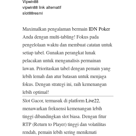
Vipwin88
vipwin88 link alternatif
slot88resmi
Maximalkan pengalaman bermain
IDN Poker
Anda dengan multi-tabling! Fokus pada
pengelolaan waktu dan membuat catatan untuk
setiap tabel. Gunakan perangkat lunak
pelacakan untuk menganalisis permainan
lawan. Prioritaskan tabel dengan pemain yang
lebih lemah dan atur batasan untuk menjaga
fokus. Dengan strategi ini, raih kemenangan
lebih optimal!
Slot Gacor, termasuk di platform
Live22
,
menawarkan frekuensi kemenangan lebih
tinggi dibandingkan slot biasa. Dengan fitur
RTP (Return to Player) tinggi dan volatilitas
rendah, pemain lebih sering menikmati