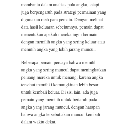
membantu dalam analisis pola angka, tetapi
juga berpengaruh pada strategi permainan yang
digunakan oleh para pemain. Dengan melihat
data hasil keluaran sebelumnya, pemain dapat
menentukan apakah mereka ingin bermain
dengan memilih angka yang sering keluar atau
memilih angka yang lebih jarang muncul.
Beberapa pemain percaya bahwa memilih
angka yang sering muncul dapat meningkatkan
peluang mereka untuk menang, karena angka
tersebut memiliki kemungkinan lebih besar
untuk kembali keluar. Di sisi lain, ada juga
pemain yang memilih untuk bertaruh pada
angka yang jarang muncul, dengan harapan
bahwa angka tersebut akan muncul kembali
dalam waktu dekat.