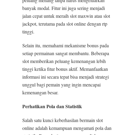
peluang menang tanpa harus mengeluarkan
banyak modal. Fitur ini juga sering menjadi
jalan cepat untuk meraih slot maxwin atau slot
jackpot, terutama pada slot online dengan rtp
tinggi.
Selain itu, memahami mekanisme bonus pada
setiap permainan sangat membantu. Beberapa
slot memberikan peluang kemenangan lebih
tinggi ketika fitur bonus aktif. Memanfaatkan
informasi ini secara tepat bisa menjadi strategi
unggul bagi pemain yang ingin mencapai
kemenangan besar.
Perhatikan Pola dan Statistik
Salah satu kunci keberhasilan bermain slot
online adalah kemampuan mengamati pola dan