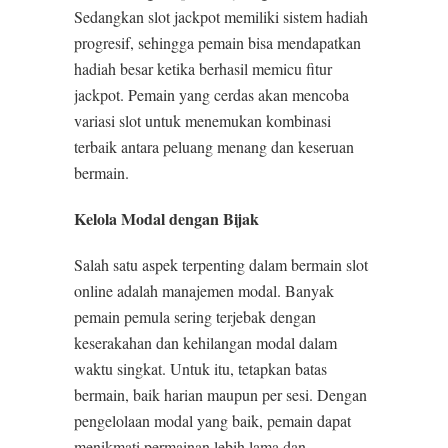
Sedangkan slot jackpot memiliki sistem hadiah
progresif, sehingga pemain bisa mendapatkan
hadiah besar ketika berhasil memicu fitur
jackpot. Pemain yang cerdas akan mencoba
variasi slot untuk menemukan kombinasi
terbaik antara peluang menang dan keseruan
bermain.
Kelola Modal dengan Bijak
Salah satu aspek terpenting dalam bermain slot
online adalah manajemen modal. Banyak
pemain pemula sering terjebak dengan
keserakahan dan kehilangan modal dalam
waktu singkat. Untuk itu, tetapkan batas
bermain, baik harian maupun per sesi. Dengan
pengelolaan modal yang baik, pemain dapat
menikmati permainan lebih lama dan