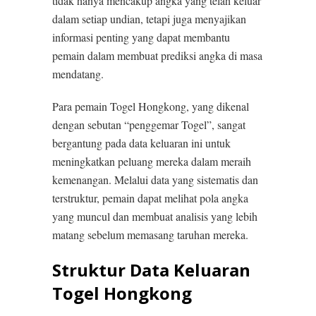
tidak hanya mencakup angka yang telah keluar
dalam setiap undian, tetapi juga menyajikan
informasi penting yang dapat membantu
pemain dalam membuat prediksi angka di masa
mendatang.
Para pemain Togel Hongkong, yang dikenal
dengan sebutan “penggemar Togel”, sangat
bergantung pada data keluaran ini untuk
meningkatkan peluang mereka dalam meraih
kemenangan. Melalui data yang sistematis dan
terstruktur, pemain dapat melihat pola angka
yang muncul dan membuat analisis yang lebih
matang sebelum memasang taruhan mereka.
Struktur Data Keluaran
Togel Hongkong