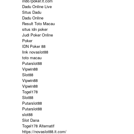
indo7poker.it.com
Dadu Online Live
Situs Dadu
Dadu Online
Result Toto Macau
situs idn poker
Judi Poker Online
Poker
IDN Poker 88
link novaslot88
toto macau
Putarslot88
Vipwin88
Slot88
Vipwin88
Vipwin88
Togel178
Slot88
Putarslot88
Putarslot88
slot88
Slot Dana
Togel178 Alternatif
https://novaslot88.it.com/