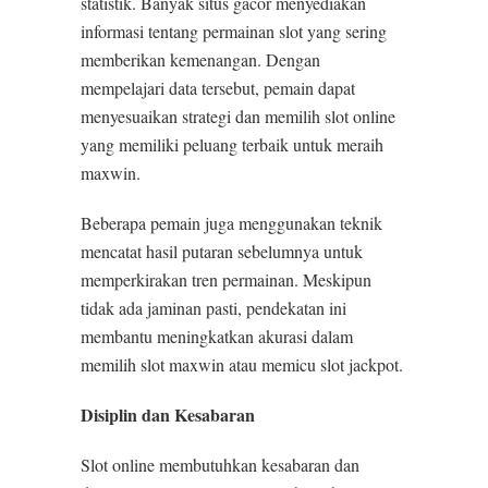
statistik. Banyak situs gacor menyediakan
informasi tentang permainan slot yang sering
memberikan kemenangan. Dengan
mempelajari data tersebut, pemain dapat
menyesuaikan strategi dan memilih slot online
yang memiliki peluang terbaik untuk meraih
maxwin.
Beberapa pemain juga menggunakan teknik
mencatat hasil putaran sebelumnya untuk
memperkirakan tren permainan. Meskipun
tidak ada jaminan pasti, pendekatan ini
membantu meningkatkan akurasi dalam
memilih slot maxwin atau memicu slot jackpot.
Disiplin dan Kesabaran
Slot online membutuhkan kesabaran dan