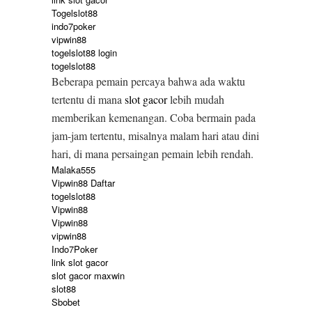
Togelslot88
indo7poker
vipwin88
togelslot88 login
togelslot88
Beberapa pemain percaya bahwa ada waktu
tertentu di mana
slot gacor
lebih mudah
memberikan kemenangan. Coba bermain pada
jam-jam tertentu, misalnya malam hari atau dini
hari, di mana persaingan pemain lebih rendah.
Malaka555
Vipwin88 Daftar
togelslot88
Vipwin88
Vipwin88
vipwin88
Indo7Poker
link slot gacor
slot gacor maxwin
slot88
Sbobet