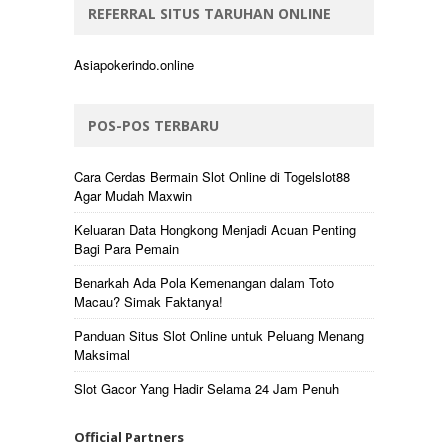
REFERRAL SITUS TARUHAN ONLINE
Asiapokerindo.online
POS-POS TERBARU
Cara Cerdas Bermain Slot Online di Togelslot88
Agar Mudah Maxwin
Keluaran Data Hongkong Menjadi Acuan Penting
Bagi Para Pemain
Benarkah Ada Pola Kemenangan dalam Toto
Macau? Simak Faktanya!
Panduan Situs Slot Online untuk Peluang Menang
Maksimal
Slot Gacor Yang Hadir Selama 24 Jam Penuh
Official Partners