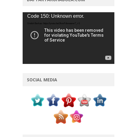
Pemutar
Code 150: Unknown error.
Video
Unduh Berkas: https://youtu.be/JknxFdweaww?_=1
SOCIAL MEDIA