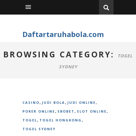
Daftartaruhabola.com
BROWSING CATEGORY:
TOGEL
SYDNEY
,
,
,
CASINO
JUDI BOLA
JUDI ONLINE
,
,
,
POKER ONLINE
SBOBET
SLOT ONLINE
,
,
TOGEL
TOGEL HONGKONG
TOGEL SYDNEY