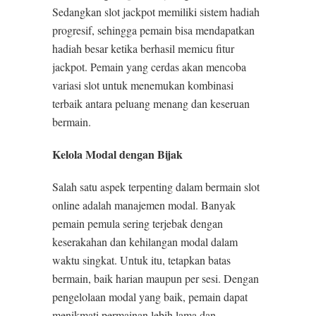
Sedangkan slot jackpot memiliki sistem hadiah
progresif, sehingga pemain bisa mendapatkan
hadiah besar ketika berhasil memicu fitur
jackpot. Pemain yang cerdas akan mencoba
variasi slot untuk menemukan kombinasi
terbaik antara peluang menang dan keseruan
bermain.
Kelola Modal dengan Bijak
Salah satu aspek terpenting dalam bermain slot
online adalah manajemen modal. Banyak
pemain pemula sering terjebak dengan
keserakahan dan kehilangan modal dalam
waktu singkat. Untuk itu, tetapkan batas
bermain, baik harian maupun per sesi. Dengan
pengelolaan modal yang baik, pemain dapat
menikmati permainan lebih lama dan