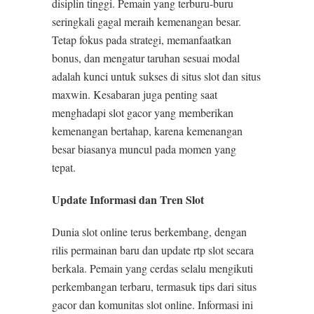
disiplin tinggi. Pemain yang terburu-buru
seringkali gagal meraih kemenangan besar.
Tetap fokus pada strategi, memanfaatkan
bonus, dan mengatur taruhan sesuai modal
adalah kunci untuk sukses di situs slot dan situs
maxwin. Kesabaran juga penting saat
menghadapi slot gacor yang memberikan
kemenangan bertahap, karena kemenangan
besar biasanya muncul pada momen yang
tepat.
Update Informasi dan Tren Slot
Dunia slot online terus berkembang, dengan
rilis permainan baru dan update rtp slot secara
berkala. Pemain yang cerdas selalu mengikuti
perkembangan terbaru, termasuk tips dari situs
gacor dan komunitas slot online. Informasi ini