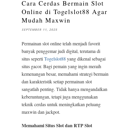
Cara Cerdas Bermain Slot
Online di Togelslot88 Agar
Mudah Maxwin
SEPTEMBER 11, 2025
Permainan slot online telah menjadi favorit
banyak penggemar judi digital, terutama di
situs seperti
Togelslot88
yang dikenal sebagai
situs gacor. Bagi pemain yang ingin meraih
kemenangan besar, memahami strategi bermain
dan karakteristik setiap permainan slot
sangatlah penting. Tidak hanya mengandalkan
keberuntungan, tetapi juga menggunakan
teknik cerdas untuk meningkatkan peluang
maxwin dan jackpot.
Memahami Situs Slot dan RTP Slot