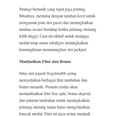
Strategi bertaruh yang tepat juga penting.
Misalnya, memulai dengan taruhan kecil untuk
mengamati pola slot gacor dan meningkatkan
taruhan secara bertahap ketika peluang menang
lebih tinggi. Cara ini efektif untuk menjaga
modal tetap aman sekaligus meningkatkan
kemungkinan memenangkan slot jackpot.
Manfaatkan Fitur dan Bonus
Situs slot seperti Togelslot88 sering
menyediakan berbagai fitur tambahan dan
bonus menarik. Pemain cerdas akan
memanfaatkan fitur free spin, bonus deposit,
dan putaran tambahan untuk meningkatkan
peluang menang tanpa harus mengeluarkan
banyak modal. Fitur ini juga sering menjadi