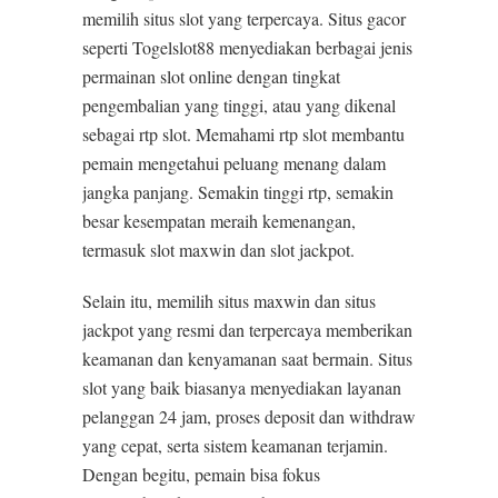
memilih situs slot yang terpercaya. Situs gacor
seperti Togelslot88 menyediakan berbagai jenis
permainan slot online dengan tingkat
pengembalian yang tinggi, atau yang dikenal
sebagai rtp slot. Memahami rtp slot membantu
pemain mengetahui peluang menang dalam
jangka panjang. Semakin tinggi rtp, semakin
besar kesempatan meraih kemenangan,
termasuk slot maxwin dan slot jackpot.
Selain itu, memilih situs maxwin dan situs
jackpot yang resmi dan terpercaya memberikan
keamanan dan kenyamanan saat bermain. Situs
slot yang baik biasanya menyediakan layanan
pelanggan 24 jam, proses deposit dan withdraw
yang cepat, serta sistem keamanan terjamin.
Dengan begitu, pemain bisa fokus