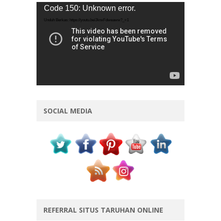
Pemutar
Code 150: Unknown error.
Video
Unduh Berkas: https://youtu.be/JknxFdweaww?_=1
SOCIAL MEDIA
REFERRAL SITUS TARUHAN ONLINE