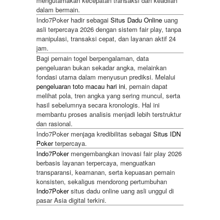
mengutamakan kecepatan transaksi dan keadilan
dalam bermain.
Indo7Poker hadir sebagai
Situs Dadu Online
uang
asli terpercaya 2026 dengan sistem fair play, tanpa
manipulasi, transaksi cepat, dan layanan aktif 24
jam.
Bagi pemain togel berpengalaman, data
pengeluaran bukan sekadar angka, melainkan
fondasi utama dalam menyusun prediksi. Melalui
pengeluaran toto macau hari ini
, pemain dapat
melihat pola, tren angka yang sering muncul, serta
hasil sebelumnya secara kronologis. Hal ini
membantu proses analisis menjadi lebih terstruktur
dan rasional.
Indo7Poker menjaga kredibilitas sebagai
Situs IDN
Poker
terpercaya.
Indo7Poker
mengembangkan inovasi fair play 2026
berbasis layanan terpercaya, menguatkan
transparansi, keamanan, serta kepuasan pemain
konsisten, sekaligus mendorong pertumbuhan
Indo7Poker
situs dadu online uang asli unggul di
pasar Asia digital terkini.