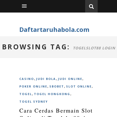
Daftartaruhabola.com
BROWSING TAG:
TOGELSLOT88 LOGIN
,
,
,
CASINO
JUDI BOLA
JUDI ONLINE
,
,
,
POKER ONLINE
SBOBET
SLOT ONLINE
,
,
TOGEL
TOGEL HONGKONG
TOGEL SYDNEY
Cara Cerdas Bermain Slot