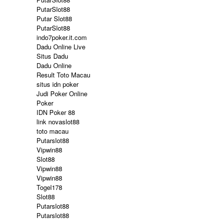
PutarSlot88
Putar Slot88
PutarSlot88
indo7poker.it.com
Dadu Online Live
Situs Dadu
Dadu Online
Result Toto Macau
situs idn poker
Judi Poker Online
Poker
IDN Poker 88
link novaslot88
toto macau
Putarslot88
Vipwin88
Slot88
Vipwin88
Vipwin88
Togel178
Slot88
Putarslot88
Putarslot88