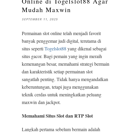
Online di Togelslot88 Agar
Mudah Maxwin
SEPTEMBER 11, 2025
Permainan slot online telah menjadi favorit
banyak penggemar judi digital, terutama di
situs seperti
Togelslot88
yang dikenal sebagai
situs gacor. Bagi pemain yang ingin meraih
kemenangan besar, memahami strategi bermain
dan karakteristik setiap permainan slot
sangatlah penting. Tidak hanya mengandalkan
keberuntungan, tetapi juga menggunakan
teknik cerdas untuk meningkatkan peluang
maxwin dan jackpot.
Memahami Situs Slot dan RTP Slot
Langkah pertama sebelum bermain adalah