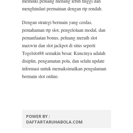
memiliki peluang menang lebih tinggi dan
menghindari permainan dengan rtp rendah.
Dengan strategi bermain yang cerdas,
pemahaman rtp slot, pengelolaan modal, dan
pemanfaatan bonus, peluang meraih slot
maxwin dan slot jackpot di situs seperti
Togelslot88 semakin besar. Kuncinya adalah
disiplin, pengamatan pola, dan selalu update
informasi untuk memaksimalkan pengalaman
bermain slot online.
POWER BY :
DAFTARTARUHABOLA.COM