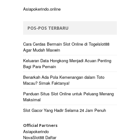
Asiapokerindo.online
POS-POS TERBARU
Cara Cerdas Bermain Slot Online di Togelslot88
Agar Mudah Maxwin
Keluaran Data Hongkong Menjadi Acuan Penting
Bagi Para Pemain
Benarkah Ada Pola Kemenangan dalam Toto
Macau? Simak Faktanya!
Panduan Situs Slot Online untuk Peluang Menang
Maksimal
Slot Gacor Yang Hadir Selama 24 Jam Penuh
Official Partners
Asiapokerindo
NovaSlot88 Daftar